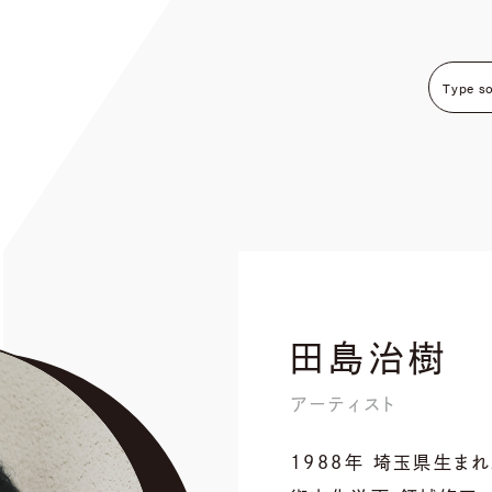
田島治樹
アーティスト
1︎988年 埼玉県生