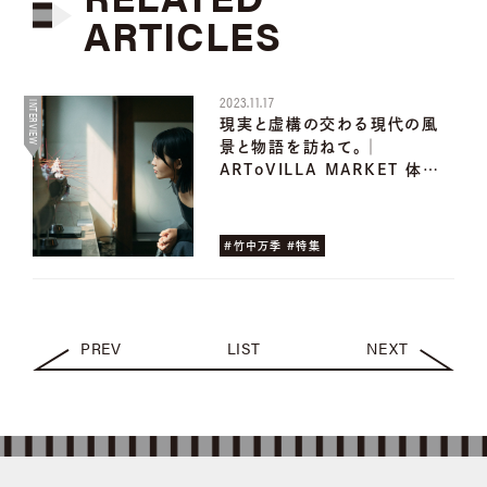
ARTICLES
2023.11.17
INTERVIEW
現実と虚構の交わる現代の風
景と物語を訪ねて。│
ARToVILLA MARKET 体…
#竹中万季 #特集
PREV
LIST
NEXT