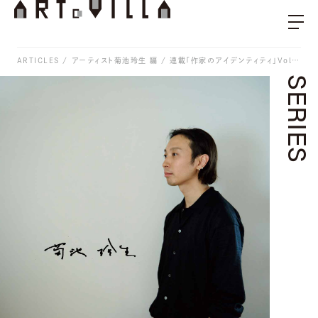
ARTICLES
アーティスト菊池玲生 編 / 連載「作家のアイデンティティ」Vol.46
SERIES