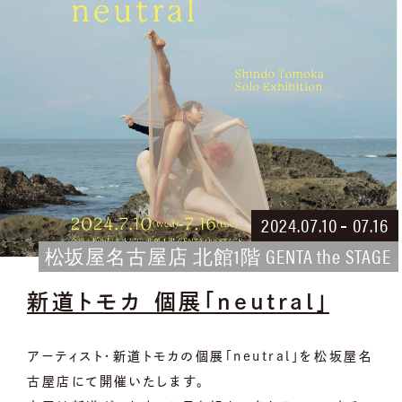
2024
.
07
.
10
07
.
16
松坂屋名古屋店 北館1階 GENTA the STAGE
新道トモカ 個展「neutral」
アーティスト・新道トモカの個展「neutral」を松坂屋名
古屋店にて開催いたします。