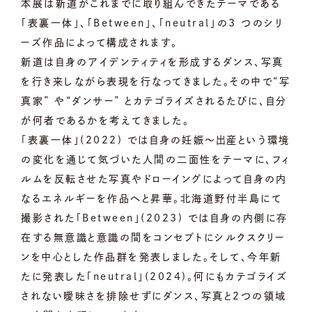
本展は新道がこれまでに取り組んできたテーマである
「表裏一体」、「Between」、「neutral」の3 つのシリ
ーズ作品によって構成されます。
新道は自身のアイデンティティを形成するダンス、写真
を行き来しながら表現を行なってきました。その中で“写
真家” や“ダンサー” とカテゴライズされるたびに、自分
が何者であるかを考えてきました。
「表裏一体」(2022) では自身の妊娠～出産という環境
の変化を通じて気づいた人間の二面性をテーマに、フィ
ルムを反転させた写真やドローイングによって自身の内
なるエネルギーを作品へと昇華。北海道野付半島にて
撮影された「Between」(2023) では自身の内側に存
在する無意識と意識の間をコンセプトにシルクスクリー
ンを中心とした作品群を発表しました。そして、今年新
たに発表した「neutral」(2024)。何にもカテゴライズ
されない曖昧さを排除せずにダンス、写真と2つの領域