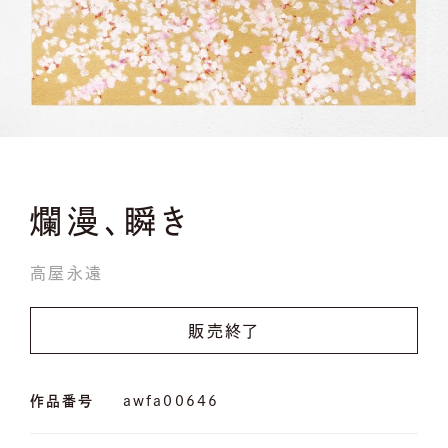
爛漫、瞬き
高屋永遠
販売終了
作品番号
awfa00646