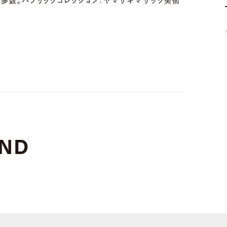
) など多数。パブリックコレクション：ヤマザキマザック美術
ND