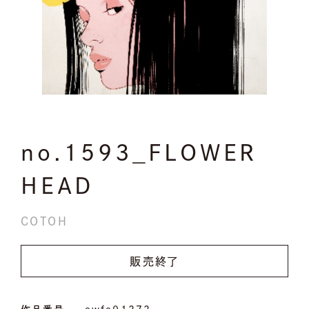
no.1593_FLOWER
HEAD
COTOH
販売終了