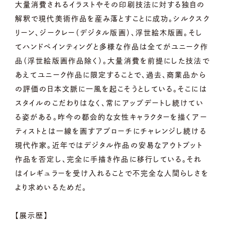
大量消費されるイラストやその印刷技法に対する独自の
解釈で現代美術作品を産み落とすことに成功。シルクスク
リーン、ジークレー（デジタル版画）、浮世絵木版画。そし
てハンドペインティングと多様な作品は全てがユニーク作
品（浮世絵版画作品除く）。大量消費を前提にした技法で
あえてユニーク作品に限定することで、過去、商業品から
の評価の日本文脈に一風を起こそうとしている。そこには
スタイルのこだわりはなく、常にアップデートし続けてい
る姿がある。昨今の都会的な女性キャラクターを描くアー
ティストとは一線を画すアプローチにチャレンジし続ける
現代作家。近年ではデジタル作品の安易なアウトプット
作品を否定し、完全に手描き作品に移行している。それ
はイレギュラーを受け入れることで不完全な人間らしさを
より求めいるためだ。
【展示歴】