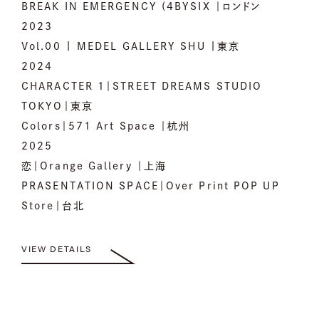
BREAK IN EMERGENCY (4BYSIX ｜ロンドン
2023
Vol.00 | MEDEL GALLERY SHU |東京
2024
CHARACTER 1｜STREET DREAMS STUDIO
TOKYO｜東京
Colors｜571 Art Space ｜杭州
2025
恋｜Orange Gallery ｜上海
PRASENTATION SPACE｜Over Print POP UP
Store｜台北
VIEW DETAILS