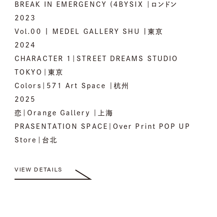
BREAK IN EMERGENCY (4BYSIX ｜ロンドン
2023
Vol.00 | MEDEL GALLERY SHU |東京
2024
CHARACTER 1｜STREET DREAMS STUDIO
TOKYO｜東京
Colors｜571 Art Space ｜杭州
2025
恋｜Orange Gallery ｜上海
PRASENTATION SPACE｜Over Print POP UP
Store｜台北
VIEW DETAILS