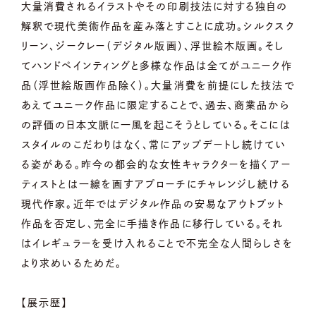
大量消費されるイラストやその印刷技法に対する独自の
解釈で現代美術作品を産み落とすことに成功。シルクスク
リーン、ジークレー（デジタル版画）、浮世絵木版画。そし
てハンドペインティングと多様な作品は全てがユニーク作
品（浮世絵版画作品除く）。大量消費を前提にした技法で
あえてユニーク作品に限定することで、過去、商業品から
の評価の日本文脈に一風を起こそうとしている。そこには
スタイルのこだわりはなく、常にアップデートし続けてい
る姿がある。昨今の都会的な女性キャラクターを描くアー
ティストとは一線を画すアプローチにチャレンジし続ける
現代作家。近年ではデジタル作品の安易なアウトプット
作品を否定し、完全に手描き作品に移行している。それ
はイレギュラーを受け入れることで不完全な人間らしさを
より求めいるためだ。
【展示歴】