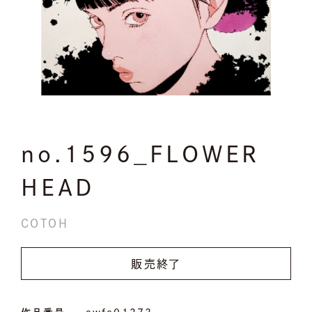
no.1596_FLOWER
HEAD
COTOH
販売終了