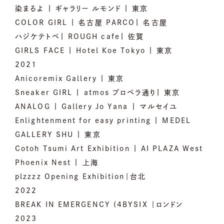
染まるよ | ギャラリー ルモンド | 東京
COLOR GIRL | 名古屋 PARCO| 名古屋
ハジケテトベ| ROUGH cafe| 佐賀
GIRLS FACE | Hotel Koe Tokyo | 東京
2021
Anicoremix Gallery | 東京
Sneaker GIRL | atmos プロペラ通り| 東京
ANALOG | Gallery Jo Yana | マルセイユ
Enlightenment for easy printing | MEDEL
GALLERY SHU | 東京
Cotoh Tsumi Art Exhibition | AI PLAZA West
Phoenix Nest | 上海
plzzzz Opening Exhibition｜台北
2022
BREAK IN EMERGENCY (4BYSIX ｜ロンドン
2023