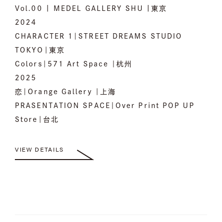
Vol.00 | MEDEL GALLERY SHU |東京
2024
CHARACTER 1｜STREET DREAMS STUDIO
TOKYO｜東京
Colors｜571 Art Space ｜杭州
2025
恋｜Orange Gallery ｜上海
PRASENTATION SPACE｜Over Print POP UP
Store｜台北
VIEW DETAILS