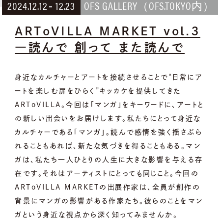
2024
.
12
.
12
12
.
23
OFS GALLERY（OFS.TOKYO内）
ARToVILLA MARKET vol.3
―読んで 創って また読んで
身近なカルチャーとアートを接続させることで“日常にア
ートを楽しむ扉をひらく”キッカケを提供してきた
ARToVILLA。今回は「マンガ」をキーワードに、アートと
の新しい出会いをお届けします。私たちにとって身近な
カルチャーである「マンガ」。読んで感情を強く揺さぶら
れることもあれば、新たな気づきを得ることもある。マン
ガは、私たち一人ひとりの人生に大きな影響を与える存
在です。それはアーティストにとっても同じこと。今回の
ARToVILLA MARKETの出展作家は、全員が創作の
背景にマンガの影響がある作家たち。彼らのことをマン
ガという身近な視点から深く知ってみませんか。