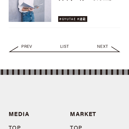
#GYUTAE #連載
PREV
LIST
NEXT
MEDIA
MARKET
TOP
TOP