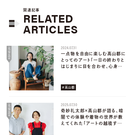
関連記事
RELATED
ARTICLES
2024.07.31
INTERVIEW
一点物を自由に楽しむ高山都に
とってのアート「一日の終わりと
はじまりに目を合わせ、心身…
#高山都
2025.07.30
INTERVIEW
奇妙礼太郎×高山都が語る、暗
闇での体験や着物の世界が教
えてくれた「アートの越境す…