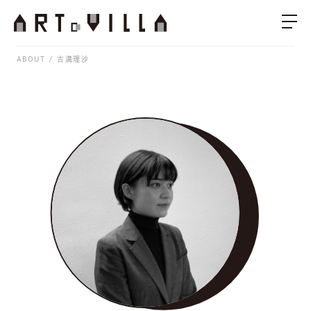
ABOUT
古溝理沙