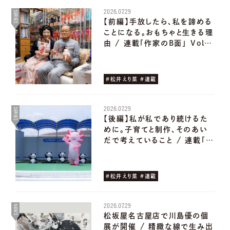
2026.07.29
SERIES
【前編】手放したら、私を諦める
ことになる。おもちゃと生きる理
由 / 連載「作家のB面」 Vol…
#松井えり菜 #連載
2026.07.29
SERIES
【後編】私が私であり続けるた
めに。子育てと制作、そのあい
だで考えていること / 連載「…
#松井えり菜 #連載
2026.07.29
NEWS
松坂屋名古屋店で川島優の個
展が開催 / 精緻な線で生み出