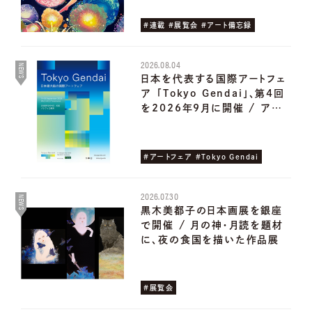
#連載 #展覧会 #アート備忘録
2026.08.04
NEWS
日本を代表する国際アートフェ
ア ｢Tokyo Gendai｣、第4回
を2026年9月に開催 / ア…
#アートフェア #Tokyo Gendai
2026.07.30
NEWS
黒木美都子の日本画展を銀座
で開催 / 月の神・月読を題材
に、夜の食国を描いた作品展
#展覧会