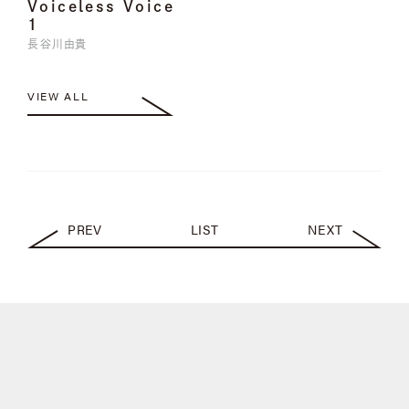
Voiceless Voice
1
長谷川由貴
VIEW ALL
PREV
LIST
NEXT