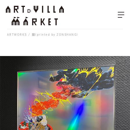
ARTWORKS
朧(printed by ZONSHANG)