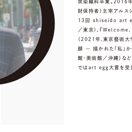
攻染織科卒業。2016
財保持者）主宰アルス
13回 shiseido ar
／東京)、『Welcome, S
（2021年,東京藝術
顔 ― 描かれた「私」か
館・美術館／沖縄）など。 『
ではart egg大賞を受