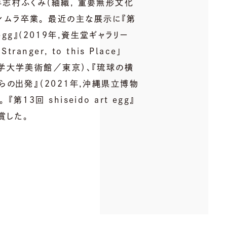
年志村ふくみ（紬織, 重要無形文化
シムラ卒業。 最近の主な展示に『第
t egg』(2019年,資生堂ギャラリー
tranger, to this Place」
大学大学美術館／東京）、『琉球の横
らの出発』（2021年,沖縄県立博物
第13回 shiseido art egg』
賞した。