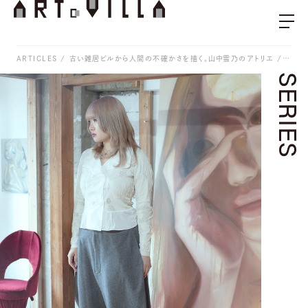
ARTICLES
古い雑居ビルから人間の不確かさを描く。山中雪乃のアトリエ / 連載「部屋は語る〜作家のアトリエビジット〜」Vol.5
SERIES