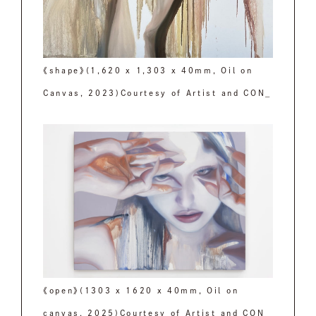
《shape》(1,620 x 1,303 x 40mm, Oil on
Canvas, 2023)Courtesy of Artist and CON_
《open》(1303 x 1620 x 40mm, Oil on
canvas, 2025)Courtesy of Artist and CON_