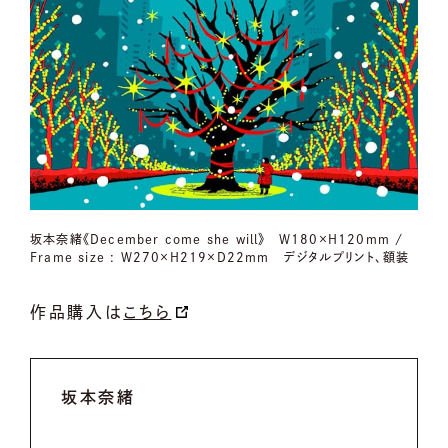
坂本奈緒《December come she will》 W180×H120mm /
Frame size : W270×H219×D22mm デジタルプリント、額装
作品購入は
こちら
坂本奈緒