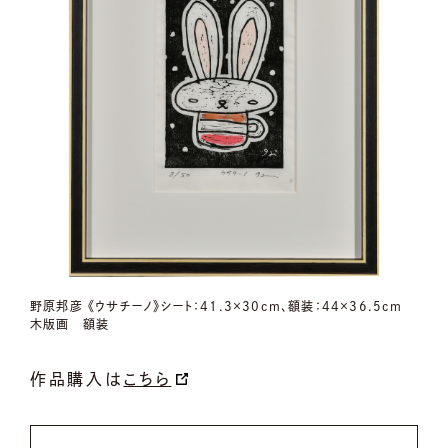
野原邦彦 《ウサチーノ》シート：41.3×30cm、額装：44×36.5cm
木版画 額装
作品購入は
こちら