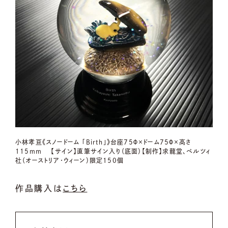
小林孝亘《スノードーム 「Birth」》台座75Φ×ドーム75Φ×高さ
115mm 【サイン】直筆サイン入り（底面）【制作】求龍堂、ベルツィ
社（オーストリア・ウィーン）限定150個
作品購入は
こちら