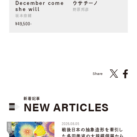
December come
ウサチーノ
she will
野原邦彦
坂本奈緒
¥49,500-
Share
新着記事
NEW
ARTICLES
2026.08.05
SERIES
戦後日本の抽象造形を牽引し
た多田美波の大規模個展から、