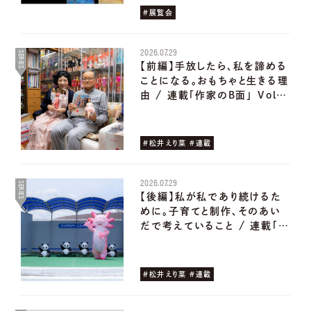
#展覧会
2026.07.29
SERIES
【前編】手放したら、私を諦める
ことになる。おもちゃと生きる理
由 / 連載「作家のB面」 Vol…
#松井えり菜 #連載
2026.07.29
SERIES
【後編】私が私であり続けるた
めに。子育てと制作、そのあい
だで考えていること / 連載「…
#松井えり菜 #連載