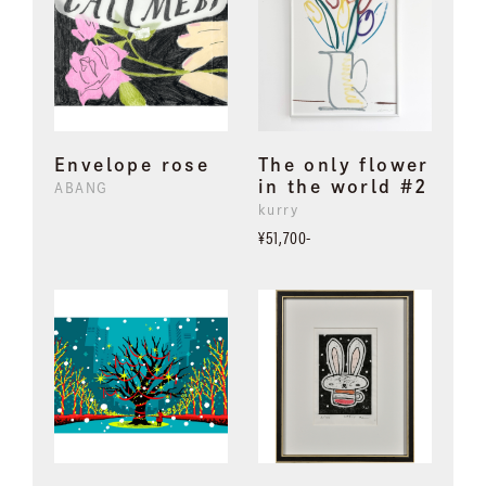
Envelope rose
The only flower
in the world #2
ABANG
kurry
¥51,700-