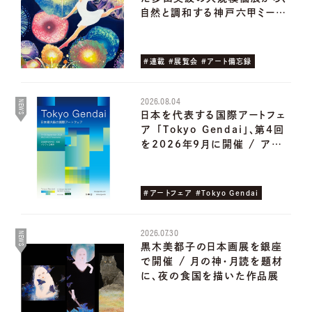
自然と調和する神戸六甲ミー…
#連載 #展覧会 #アート備忘録
2026.08.04
NEWS
日本を代表する国際アートフェ
ア ｢Tokyo Gendai｣、第4回
を2026年9月に開催 / ア…
#アートフェア #Tokyo Gendai
2026.07.30
NEWS
黒木美都子の日本画展を銀座
で開催 / 月の神・月読を題材
に、夜の食国を描いた作品展