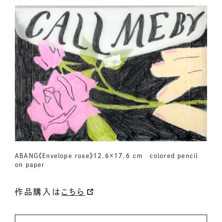
ABANG《Envelope rose》12.6×17.6 cm colored pencil
on paper
作品購入は
こちら