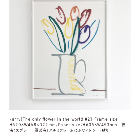
kurry《The only flower in the world #2》 Frame size :
H620×W468×D22mm、Paper size：H605×W453mm 技
法：スプレー 額装有(アルミフレームにホワイトシート貼り)