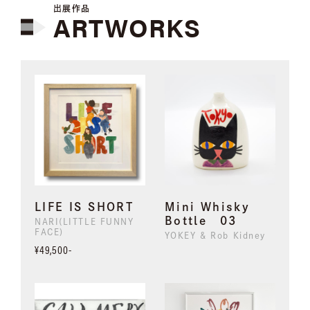
出展作品
ARTWORKS
LIFE IS SHORT
Mini Whisky
Bottle 03
NARI(LITTLE FUNNY
FACE)
YOKEY & Rob Kidney
¥49,500-