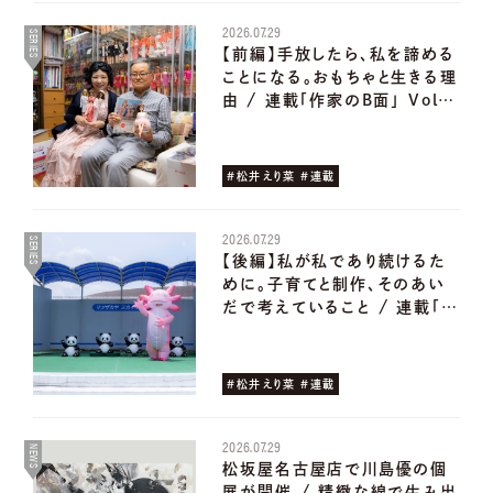
2026.07.29
SERIES
【前編】手放したら、私を諦める
ことになる。おもちゃと生きる理
由 / 連載「作家のB面」 Vol…
#松井えり菜 #連載
2026.07.29
SERIES
【後編】私が私であり続けるた
めに。子育てと制作、そのあい
だで考えていること / 連載「…
#松井えり菜 #連載
2026.07.29
NEWS
松坂屋名古屋店で川島優の個
展が開催 / 精緻な線で生み出