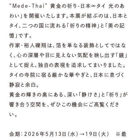
“Mede-Thai” 黄金の祈り-日本∞タイ 光のあ
わい」を開催いたします。本展が結ぶのは、日本と
タイ、二つの国に流れる「祈りの精神」と「美の記
憶」です。
作家・裕人礫翔は、箔を単なる装飾としてではな
く、心の深層や目に見えない気配を映し出す「鏡」
として捉え、独自の表現を追求してまいりました。
タイの寺院に宿る厳かな華やぎと、日本に息づく
静寂と余白。
黄金の輝きの奥にある、深い「静けさ」と「祈り」が
響き合う空間を、ぜひこの機会にご高覧くださ
い。
会期：2026年5月13日（水）→19日（火） ※最