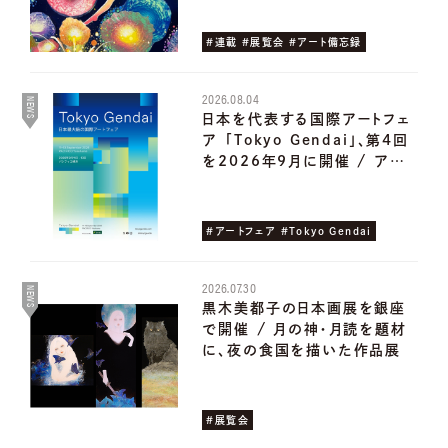
#連載 #展覧会 #アート備忘録
2026.08.04
NEWS
日本を代表する国際アートフェ
ア ｢Tokyo Gendai｣、第4回
を2026年9月に開催 / ア…
#アートフェア #Tokyo Gendai
2026.07.30
NEWS
黒木美都子の日本画展を銀座
で開催 / 月の神・月読を題材
に、夜の食国を描いた作品展
#展覧会