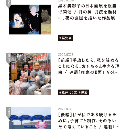
NEWS
黒木美都子の日本画展を銀座
で開催 / 月の神・月読を題材
に、夜の食国を描いた作品展
#展覧会
2026.07.29
SERIES
【前編】手放したら、私を諦める
ことになる。おもちゃと生きる理
由 / 連載「作家のB面」 Vol…
#松井えり菜 #連載
2026.07.29
SERIES
【後編】私が私であり続けるた
めに。子育てと制作、そのあい
だで考えていること / 連載「…