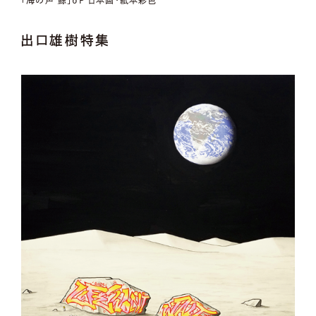
「海の声 鯨」6P 日本画・紙本彩色
出口雄樹特集