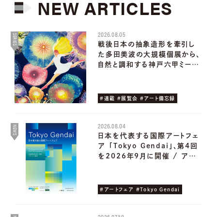
NEW
ARTICLES
2026.08.05
SERIES
戦後日本の抽象造形を牽引し
た多田美波の大規模個展から、
自然と調和する神戸六甲ミー…
#連載 #展覧会 #アート備忘録
2026.08.04
NEWS
日本を代表する国際アートフェ
ア ｢Tokyo Gendai｣、第4回
を2026年9月に開催 / ア…
#アートフェア #Tokyo Gendai
2026.07.30