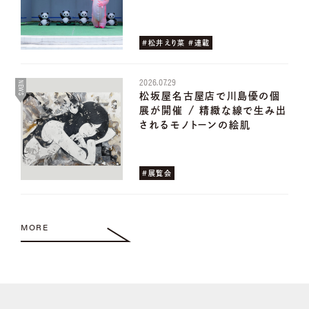
#松井えり菜 #連載
2026.07.29
NEWS
松坂屋名古屋店で川島優の個
展が開催 / 精緻な線で生み出
されるモノトーンの絵肌
#展覧会
MORE