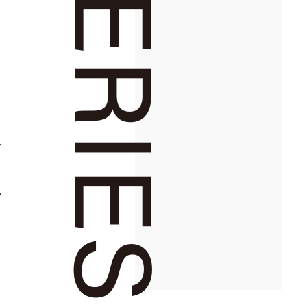
SERIES
空
ー
た