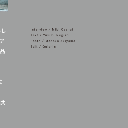
らし
Interview / Miki Osanai
Text / Yukimi Negishi
ア
Photo / Madoka Akiyama
Edit / Quishin
作品
式
に共