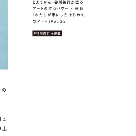
とようかん・谷川義行が語る
アートの持つパワー / 連載
「わたしが手にしたはじめて
のアート」Vol.23
#谷川義行 #連載
ンの
」と
り出