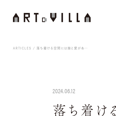
ARTICLES
落ち着ける空間には隙と愛がある。ノイカフェ／ Neelオーナー・瀧本祐作が語る、空間にエネルギーを添えるアート / 連載「わたしが手にしたはじめてのアート」Vol.24
2024.06.12
落ち着け