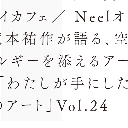
イカフェ／ Neelオ
瀧本祐作が語る、
ルギーを添えるア
載「わたしが手にし
アート」Vol.24