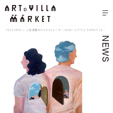
FEATURES
人気沸騰中のイラストレーター、NARI (LITTLE FUNNY FACE)の作品をARToVILLA MARKETで販売開始 / ARToVILLA独占、メッセージ入り原画など多数作品を出品
NEWS