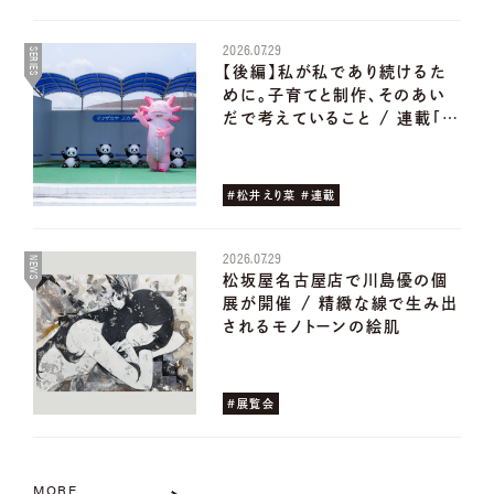
2026.07.29
SERIES
【後編】私が私であり続けるた
めに。子育てと制作、そのあい
だで考えていること / 連載「…
#松井えり菜 #連載
2026.07.29
NEWS
松坂屋名古屋店で川島優の個
展が開催 / 精緻な線で生み出
されるモノトーンの絵肌
#展覧会
MORE