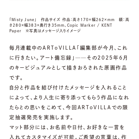
「Misty June」 作品サイズ 作品：高さ170×幅262×mm 額：高
さ280×幅383×奥行き35mm、Copic Marker / KENT
Paper ※写真はメッセージ入りイメージ
毎月連載中のARToVILLA「編集部が今月、これ
に行きたい。アート備忘録」──その2025年６月
のキービジュアルとして描きおろされた原画作品
です。
自分と作品を結び付けたメッセージを入れること
によって、より人生に寄り添ってもらう作品になれ
たらとの思いをこめて、今回ARToVILLAでの限
定抽選発売を実施します。
マット部分には、お名前や日付、お好きな一言を
入れてカスタマイズが可能。ご希望の言葉は、作