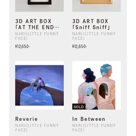
3D ART BOX
3D ART BOX
「AT THE END…
「Sniff Sniff」
NARI(LITTLE FUNNY
NARI(LITTLE FUNNY
FACE)
FACE)
¥12,650-
¥12,650-
SOLD
Reverie
In Between
NARI(LITTLE FUNNY
NARI(LITTLE FUNNY
FACE)
FACE)