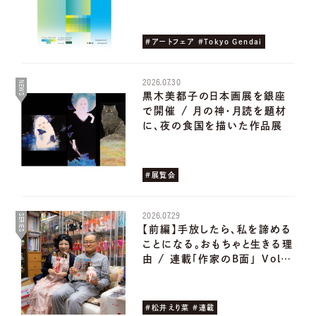
#アートフェア #Tokyo Gendai
2026.07.30
NEWS
黒木美都子の日本画展を銀座
で開催 / 月の神・月読を題材
に、夜の食国を描いた作品展
#展覧会
2026.07.29
SERIES
【前編】手放したら、私を諦める
ことになる。おもちゃと生きる理
由 / 連載「作家のB面」 Vol…
#松井えり菜 #連載