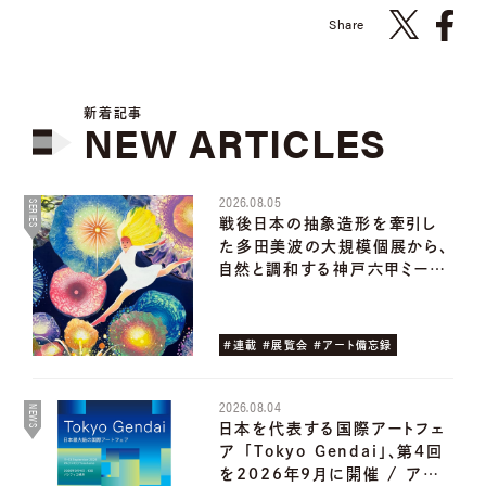
Share
新着記事
NEW
ARTICLES
2026.08.05
SERIES
戦後日本の抽象造形を牽引し
た多田美波の大規模個展から、
自然と調和する神戸六甲ミー…
#連載 #展覧会 #アート備忘録
2026.08.04
NEWS
日本を代表する国際アートフェ
ア ｢Tokyo Gendai｣、第4回
を2026年9月に開催 / ア…