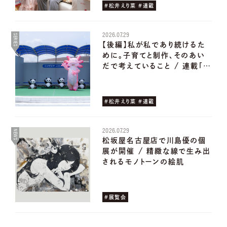
#松井えり菜 #連載
2026.07.29
SERIES
【後編】私が私であり続けるた
めに。子育てと制作、そのあい
だで考えていること / 連載「…
#松井えり菜 #連載
2026.07.29
NEWS
松坂屋名古屋店で川島優の個
展が開催 / 精緻な線で生み出
されるモノトーンの絵肌
#展覧会