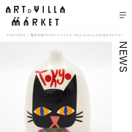
FEATURES
陶芸作家YOKEY とペインターRob Kidneyの作品がARToVILLA MARKETで販売中 / 個々の作品に加えて、共同制作による陶芸作品も多数出品
NEWS