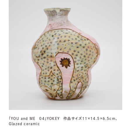
「YOU and ME 04」YOKEY 作品サイズ11×14.5×6.5cm、
Glazed ceramic