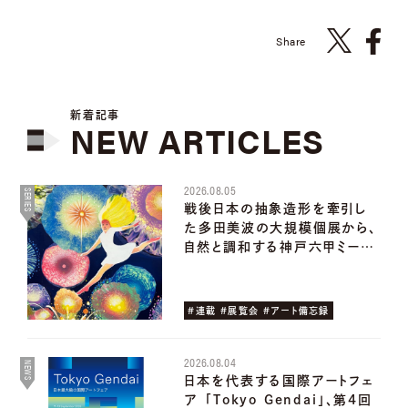
Share
新着記事
NEW
ARTICLES
2026.08.05
SERIES
戦後日本の抽象造形を牽引し
た多田美波の大規模個展から、
自然と調和する神戸六甲ミー…
#連載 #展覧会 #アート備忘録
2026.08.04
NEWS
日本を代表する国際アートフェ
ア ｢Tokyo Gendai｣、第4回