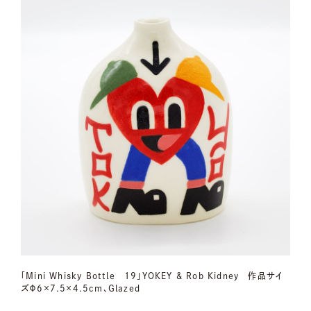
「Mini Whisky Bottle 19」YOKEY & Rob Kidney 作品サイ
ズΦ6×7.5×4.5cm、Glazed