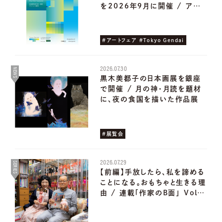
を2026年9月に開催 / ア…
#アートフェア #Tokyo Gendai
2026.07.30
NEWS
黒木美都子の日本画展を銀座
で開催 / 月の神・月読を題材
に、夜の食国を描いた作品展
#展覧会
2026.07.29
SERIES
【前編】手放したら、私を諦める
ことになる。おもちゃと生きる理
由 / 連載「作家のB面」 Vol…