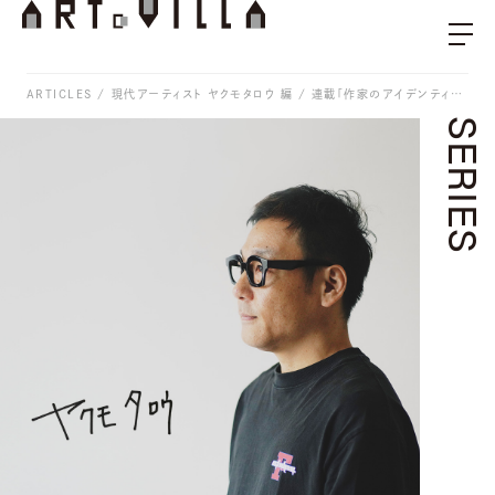
ARTICLES
現代アーティスト ヤクモタロウ 編 / 連載「作家のアイデンティティ」Vol.17
SERIES