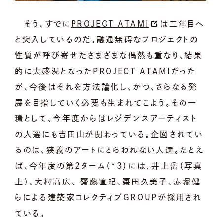
そう、すでに
PROJECT ATAMI
は二年目へ
と突入しているのだ。融通無碍なプロジェクトの
性質が呼び寄せたさまざまな偶然も重なり、結果
的に大盛況となったPROJECT ATAMIだった
が、今後はそれを方法論化し、かつ、さらなる発
展を目指していく必要も生まれてこよう。その一
環として、今年度からはレジデンスアーティスト
の人選にも吉田山が関わっている。企図されてい
るのは、狭義のアートにとらわれない人選。たとえ
ば、今年度の第2ターム（*3）には、井上岳（写真
上）、大村高広、 齋藤直紀、棗田久美子、
赤塚健
らによる建築家コレクティブGROUPが採用され
ている。