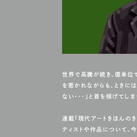
世界で高騰が続き、億単位
を惹かれながらも、ときには
ない・・・」と首を傾げてし
連載「現代アートきほんの
ティストや作品について、