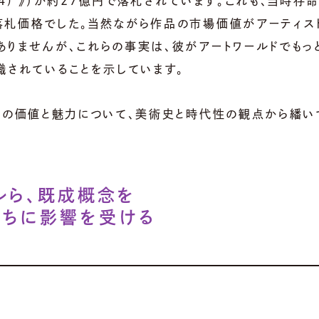
(809-4) 》）が約27億円で落札されています。これも、当時存
落札価格でした。当然ながら作品の市場価値がアーティス
りませんが、これらの事実は、彼がアートワールドでもっ
識されていることを示しています。
品の価値と魅力について、美術史と時代性の観点から繙い
ルら、既成概念を
たちに影響を受ける