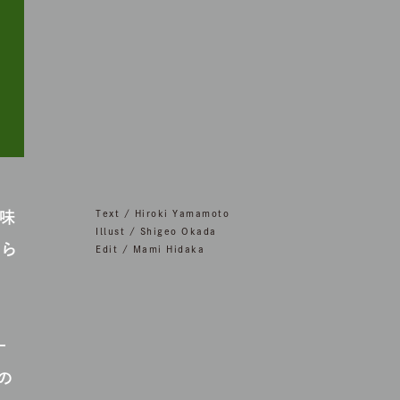
味
Text / Hiroki Yamamoto
Illust / Shigeo Okada
から
Edit / Mami Hidaka
ー
の