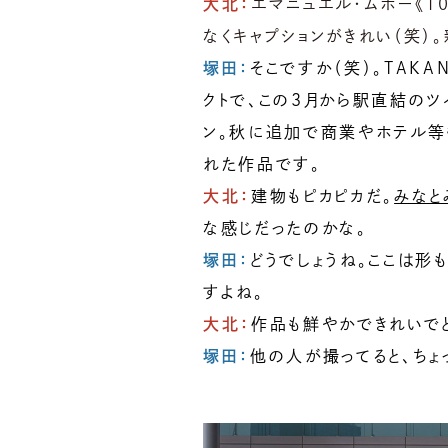
大北
：
エマニュエル・ムホー《1
なくキャプションがきれい（笑）
塚田：
そこですか（笑）。TAKA
クトで、この3月から駅直結のツイ
ン。秋に追加で商業やホテル等
れた作品です。
大北：
建物もピカピカだ。
みなと
な感じだったのかな。
塚田：
どうでしょうね。ここは形
すよね。
大北：
作品も鮮やかできれいでと
塚田：
他の人が撮ってると、ちょ