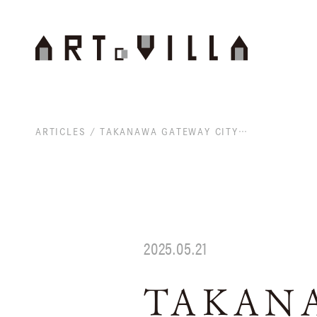
ARTICLES
TAKANAWA GATEWAY CITYでエマニュエル・ムホーの色を体験する / 連載「街中アート探訪記」Vol.40
2025.05.21
TAKAN