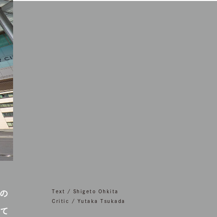
の
Text / Shigeto Ohkita
Critic / Yutaka Tsukada
て