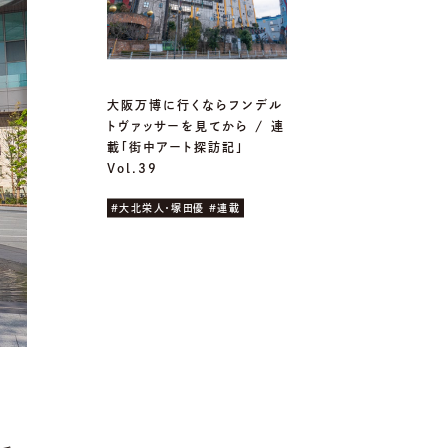
大阪万博に行くならフンデル
トヴァッサーを見てから / 連
載「街中アート探訪記」
Vol.39
#大北栄人・塚田優 #連載