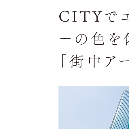
CITYで
ーの色を
「街中アー