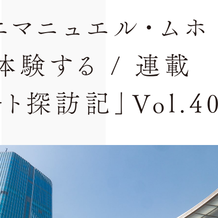
エマニュエル・ムホ
体験する / 連載
ト探訪記」Vol.4